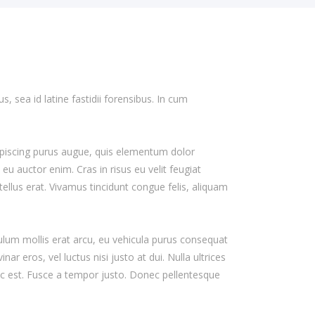
 sea id latine fastidii forensibus. In cum
adipiscing purus augue, quis elementum dolor
u auctor enim. Cras in risus eu velit feugiat
tellus erat. Vivamus tincidunt congue felis, aliquam
bulum mollis erat arcu, eu vehicula purus consequat
nar eros, vel luctus nisi justo at dui. Nulla ultrices
nec est. Fusce a tempor justo. Donec pellentesque