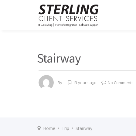
Stairway
By
13 years ago
No Comments
Home
/
Trip
/
Stairway