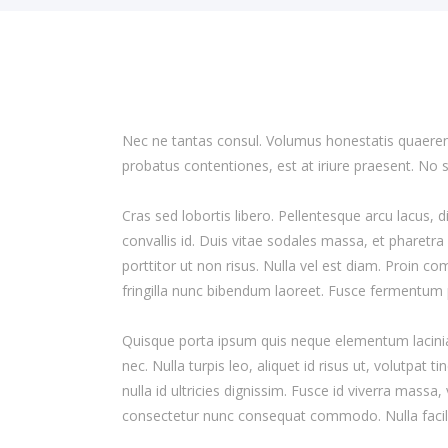
Nec ne tantas consul. Volumus honestatis quaerendum
probatus contentiones, est at iriure praesent. No
Cras sed lobortis libero. Pellentesque arcu lacus, 
convallis id. Duis vitae sodales massa, et pharetra
porttitor ut non risus. Nulla vel est diam. Proin co
fringilla nunc bibendum laoreet. Fusce fermentum 
Quisque porta ipsum quis neque elementum lacinia. 
nec. Nulla turpis leo, aliquet id risus ut, volutpat t
nulla id ultricies dignissim. Fusce id viverra mas
consectetur nunc consequat commodo. Nulla facilisi.