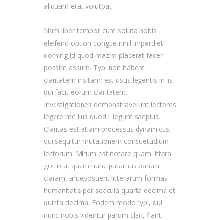
aliquam erat volutpat.
Nam liber tempor cum soluta nobis
eleifend option congue nihil imperdiet
doming id quod mazim placerat facer
possim assum. Typi non habent
claritatem insitam; est usus legentis in iis
qui facit eorum claritatem.
Investigationes demonstraverunt lectores
legere me lius quod ii legunt saepius.
Claritas est etiam processus dynamicus,
qui sequitur mutationem consuetudium
lectorum. Mirum est notare quam littera
gothica, quam nunc putamus parum
claram, anteposuerit litterarum formas
humanitatis per seacula quarta decima et
quinta decima. Eodem modo typi, qui
nunc nobis videntur parum clari, fiant